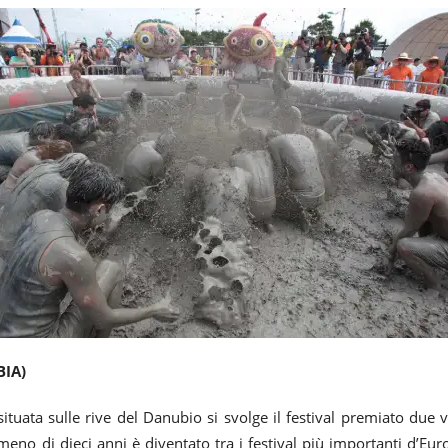
BIA)
 situata sulle rive del Danubio si svolge il festival premiato du
in meno di dieci anni è diventato tra i festival più importanti d’Eur