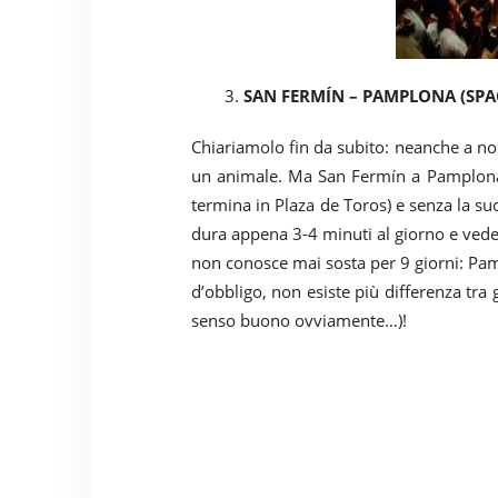
3.
SAN FERMÍN – PAMPLONA (SP
Chiariamolo fin da subito: neanche a noi
un animale. Ma San Fermín a Pamplona 
termina in Plaza de Toros) e senza la su
dura appena 3-4 minuti al giorno e vedere
non conosce mai sosta per 9 giorni: Pam
d’obbligo, non esiste più differenza tra g
senso buono ovviamente…)!