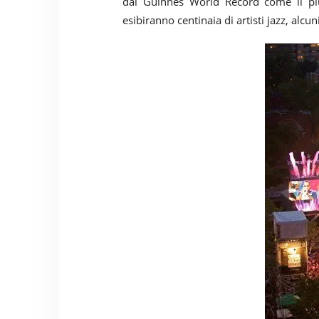
dal Guinnes World Record come il pi
esibiranno centinaia di artisti jazz, alcu